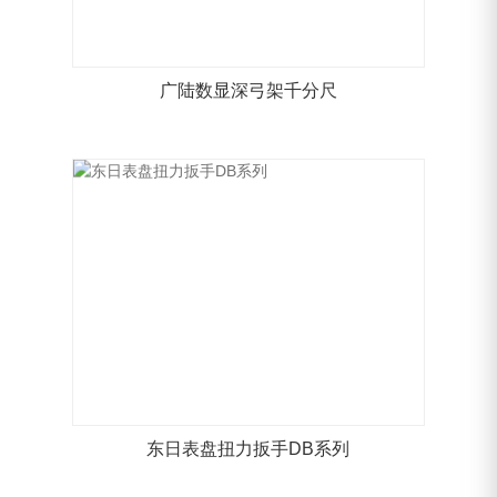
广陆数显深弓架千分尺
东日表盘扭力扳手DB系列